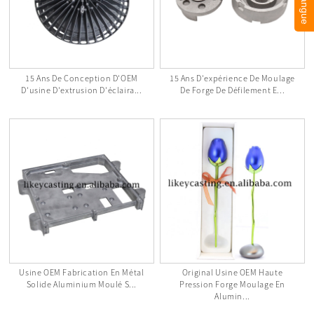
15 Ans De Conception D'OEM
15 Ans D'expérience De Moulage
D'usine D'extrusion D'éclaira...
De Forge De Défilement E...
Usine OEM Fabrication En Métal
Original Usine OEM Haute
Solide Aluminium Moulé S...
Pression Forge Moulage En
Alumin...