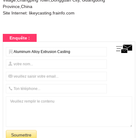
Village,Changping Town,Dongguan City, Guangdong
Province,China
Site Internet:
likeycasting.frainfo.com
Enquête :